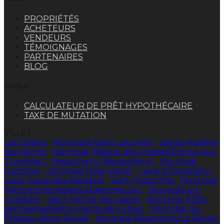
PROPRIÉTÉS
ACHETEURS
VENDEURS
TÉMOIGNAGES
PARTENAIRES
BLOG
OUTILS
CALCULATEUR DE PRÊT HYPOTHÉCAIRE
TAXE DE MUTATION
VILLES
Les Cèdres
•
Montréal (Saint-Laurent)
•
Sainte-Agathe-
des-Monts
•
Montréal (Rivière-des-Prairies/Pointe-aux-
Trembles)
•
Repentigny (Repentigny)
•
Montréal
(Lachine)
•
Montréal (Ville-Marie)
•
Laval (Chomedey)
•
Laval (Laval-des-Rapides)
•
Saint-Hyacinthe
•
Montréal
(Mercier/Hochelaga-Maisonneuve)
•
Brownsburg-
Chatham
•
Saint-Michel-des-Saints
•
Montréal (Côte-
des-Neiges/Notre-Dame-de-Grâce)
•
Montréal (Le
Plateau-Mont-Royal)
•
Montréal (Rosemont/La Petite-