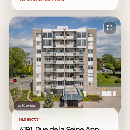
▦ 30 photos
For sale
MLS 16307754
4191, Rue de la Seine App.