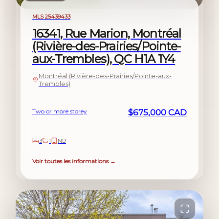
For sale
MLS 25439433
16341, Rue Marion, Montréal
(Rivière-des-Prairies/Pointe-
aux-Trembles), QC H1A 1Y4
Montréal (Rivière-des-Prairies/Pointe-aux-
Trembles)
Two or more storey
$675,000 CAD
3
1
ND
Voir toutes les informations →