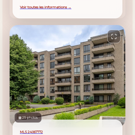
Voir toutes les informations →
▦ 25 photos
For rent
MLS 24067772