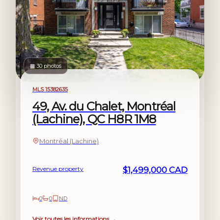
▦ 30 photos
For sale
MLS 15382635
49, Av. du Chalet, Montréal
(Lachine), QC H8R 1M8
Montréal (Lachine)
Revenue property
$1,499,000 CAD
0
0
ND
Voir toutes les informations →