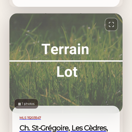
▦ 1 photos
For sale
MLS 15203547
Ch. St-Grégoire, Les Cèdres,