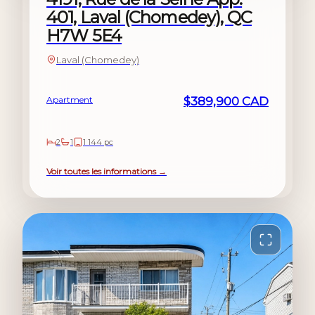
401, Laval (Chomedey), QC
H7W 5E4
Laval (Chomedey)
Apartment
$389,900 CAD
2
1
1 144 pc
Voir toutes les informations →