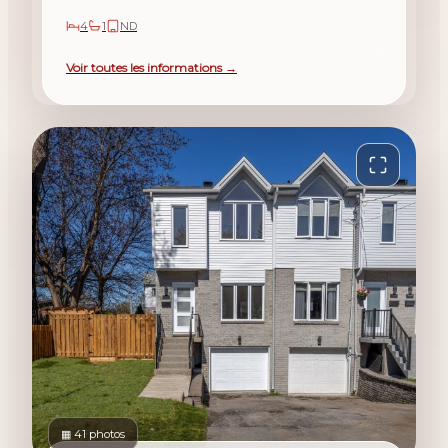
4
1
ND
Voir toutes les informations →
▦ 41 photos