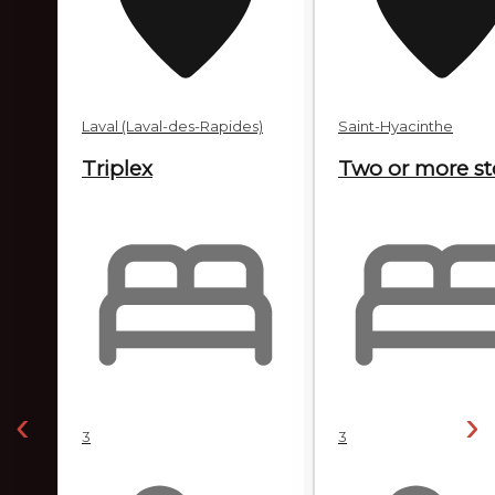
Laval (Laval-des-Rapides)
Saint-Hyacinthe
Triplex
Two or more st
‹
›
3
3