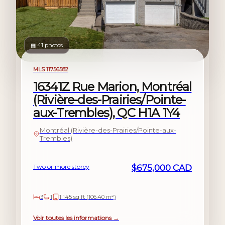
▦ 41 photos
For sale
MLS 11756582
16341Z Rue Marion, Montréal
(Rivière-des-Prairies/Pointe-
aux-Trembles), QC H1A 1Y4
Montréal (Rivière-des-Prairies/Pointe-aux-
Trembles)
Two or more storey
$675,000 CAD
3
1
1 145 sq ft (106.40 m²)
Voir toutes les informations →