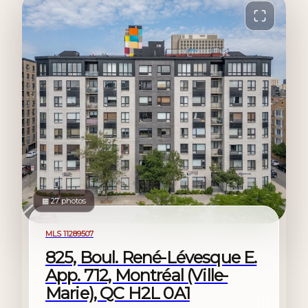
▦ 27 photos
For sale
MLS 11289507
825, Boul. René-Lévesque E.
App. 712, Montréal (Ville-
Marie), QC H2L 0A1