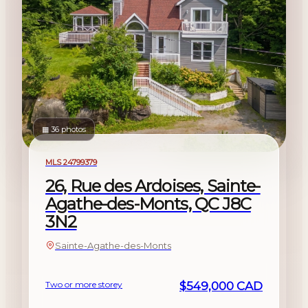
▦ 36 photos
For sale
MLS 24799379
26, Rue des Ardoises, Sainte-
Agathe-des-Monts, QC J8C
3N2
Sainte-Agathe-des-Monts
Two or more storey
$549,000 CAD