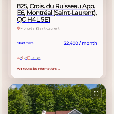
825, Crois. du Ruisseau App.
E6, Montréal (Saint-Laurent),
QC H4L 5E1
Montréal (Saint-Laurent)
Apartment
$2,400 / month
2
2
1 361 pc
Voir toutes les informations →