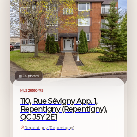
▦ 24 photos
For sale
MLS 26560475
110, Rue Sévigny App. 1,
Repentigny (Repentigny),
QC J5Y 2E1
Repentigny (Repentigny)