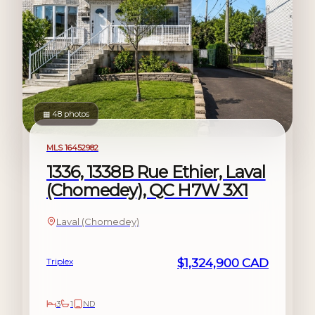
▦ 48 photos
For sale
MLS 16452982
1336, 1338B Rue Ethier, Laval
(Chomedey), QC H7W 3X1
Laval (Chomedey)
Triplex
$1,324,900 CAD
3
1
ND