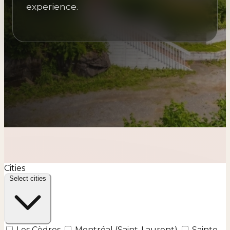
experience.
Cities
Select cities
Les Cèdres
Montréal (Saint-Laurent)
Sainte-