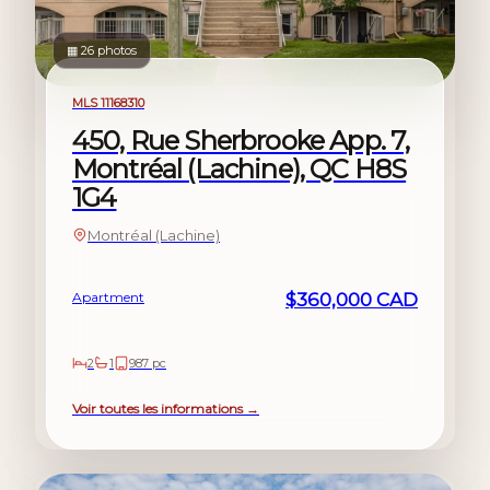
▦ 26 photos
For sale
MLS 11168310
450, Rue Sherbrooke App. 7,
Montréal (Lachine), QC H8S
1G4
Montréal (Lachine)
Apartment
$360,000 CAD
2
1
987 pc
Voir toutes les informations →