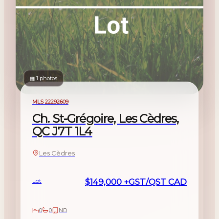
▦ 1 photos
For sale
MLS 22292609
Ch. St-Grégoire, Les Cèdres,
QC J7T 1L4
Les Cèdres
Lot
$149,000 +GST/QST CAD
0
0
ND