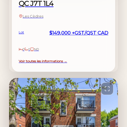
QC J7T 1L4
Les Cèdres
Lot
$149,000 +GST/QST CAD
0
0
ND
Voir toutes les informations →