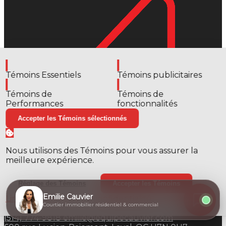
Activer
Activer
Témoins Essentiels
Témoins publicitaires
Activer
Activer
Témoins de
Témoins de
Performances
fonctionnalités
Accepter les Témoins sélectionnés
Nous utilisons des Témoins pour vous assurer la
meilleure expérience.
Emilie Cauvier
Réglage des Témoins
Accepter les Témoins
Emilie Cauvier
Lire nos politiques de confidentialité
Courtier immobilier résidentiel et commercial
Courtier immobilier résidentiel & commercial
(514) 774-9818
emilie@equipecauvier.com